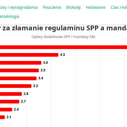
kich mandaty przewyższają opłaty dodatkowe w strefie (w 
taty i wynagrodzenia
Pouczenia
Blokady
Holowanie
Czas rea
etodologia
y za złamanie regulaminu SPP a mand
Opłaty dodatkowe SPP / mandaty SM.
4.3
3.6
3.5
3.4
3.2
2.8
2.7
2.4
2.1