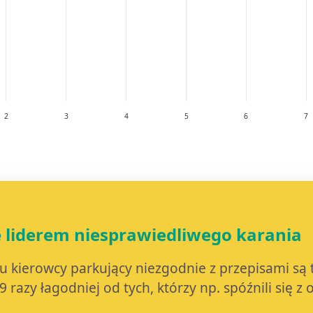
2
3
4
5
6
7
 liderem niesprawiedliwego karania
 kierowcy parkujący niezgodnie z przepisami są 
9 razy łagodniej od tych, którzy np. spóźnili się z