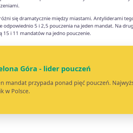
czeniami.
żni się dramatycznie między miastami. Antyliderami tego
 odpowiednio 5 i 2,5 pouczenia na jeden mandat. Na drugi
ją 15 i 11 mandatów na jedno pouczenie.
elona Góra - lider pouczeń
en mandat przypada ponad pięć pouczeń. Najwyż
k w Polsce.