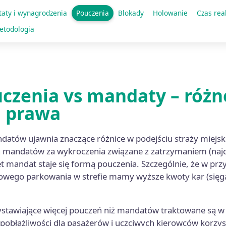
ży miejskiej to pracownik cywilny.
taty i wynagrodzenia
Pouczenia
Blokady
Holowanie
Czas rea
etodologia
czenia vs mandaty – różne
 prawa
datów ujawnia znaczące różnice w podejściu straży miejs
h mandatów za wykroczenia związane z zatrzymaniem (najcz
t mandat staje się formą pouczenia. Szczególnie, że w pr
łowego parkowania w strefie mamy wyższe kwoty kar (sięgaj
ystawiające więcej pouczeń niż mandatów traktowane są w 
 pobłażliwości dla pasażerów i uczciwych kierowców korzys