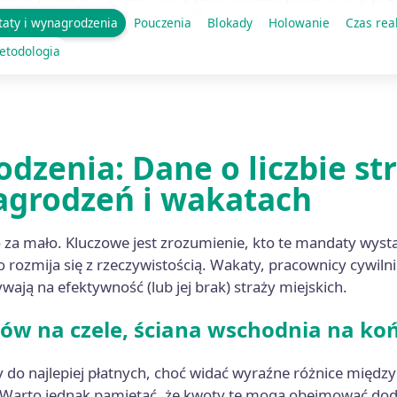
ha się między 800 zł a 7000 zł ze średnią w wysokości
taty i wynagrodzenia
Pouczenia
Blokady
Holowanie
Czas rea
etodologia
odzenia: Dane o liczbie st
grodzeń i wakatach
 za mało. Kluczowe jest zrozumienie, kto te mandaty wysta
to rozmija się z rzeczywistością. Wakaty, pracownicy cywi
wają na efektywność (lub jej brak) straży miejskich.
ów na czele, ściana wschodnia na ko
ży do najlepiej płatnych, choć widać wyraźne różnice międz
. Warto jednak pamiętać, że kwoty te mogą obejmować dod