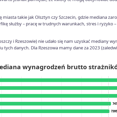
ię miasta takie jak Olsztyn czy Szczecin, gdzie mediana za
fikę służby – pracę w trudnych warunkach, stres i ryzyko 
zczy i Rzeszowie) nie udało się nam uzyskać mediany wy
niu tych danych. Dla Rzeszowa mamy dane za 2023 (zaledwie
ediana wynagrodzeń brutto strażnik
747
747
7395
7395